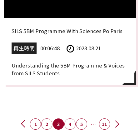
SILS 5BM Programme With Sciences Po Paris
再生時間
00:06:48
2023.08.21
Understanding the 5BM Programme & Voices
from SILS Students
…
1
2
3
4
5
11