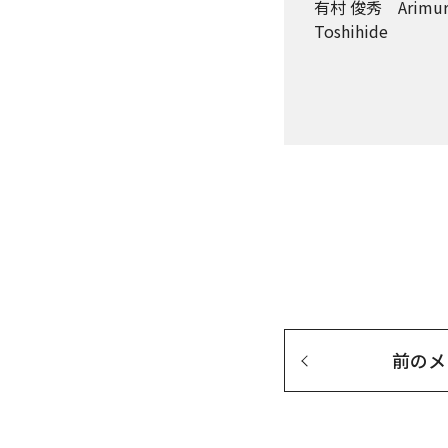
有村 俊秀 Arimur
Toshihide
前の
メ