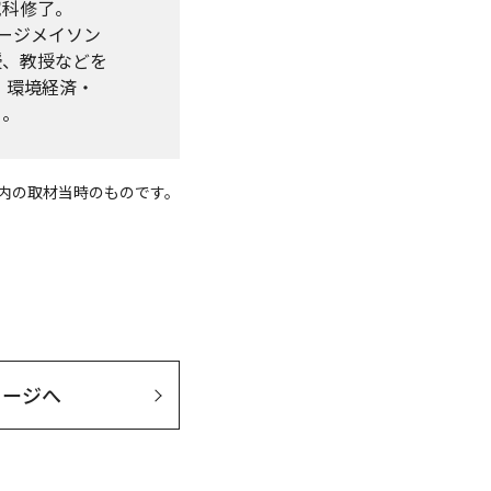
究科修了。
ョージメイソン
授、教授などを
。環境経済・
る。
度内の取材当時のものです。
セージへ