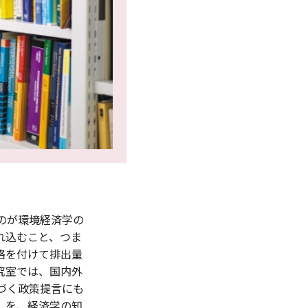
のが環境経済学の
れ込むこと、つま
格を付けて排出量
究室では、国内外
づく政策提言にも
」を、経済学の知