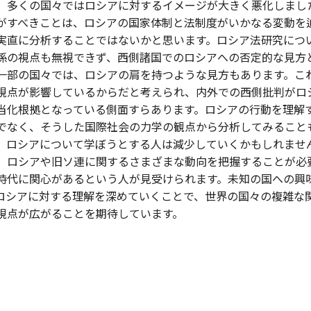
、多くの国々ではロシアに対するイメージが大きく悪化しまし
がすべきことは、ロシアの国家体制と法制度がいかなる変動を
実直に分析することではないかと思います。ロシア法研究につ
係の視点も無視できず、西側諸国でのロシアへの否定的な見方
一部の国々では、ロシアの肩を持つような見方もあります。こ
視点が影響しているからだと考えられ、内外での西側批判がロ
当化根拠となっている側面すらあります。ロシアの行動を理解
でなく、そうした国際社会の力学の観点から分析してみること
、ロシアについて学ぼうとする人は減少していくかもしれませ
、ロシアや旧ソ連に関するさまざまな動向を把握することが必
時代に関心があるという人が見受けられます。未知の国への興
ロシアに対する理解を深めていくことで、世界の国々の複雑な
視点が広がることを期待しています。