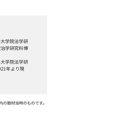
同大学院法学研
政治学研究科博
。
学大学院法学研
21年より現
度内の取材当時のものです。