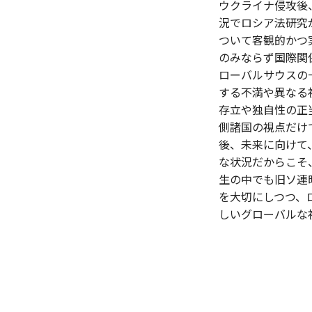
ウクライナ侵攻後
況でロシア法研究
ついて客観的かつ
のみならず国際関
ローバルサウスの
する不満や異なる
存立や独自性の正
側諸国の視点だけ
後、未来に向けて
な状況だからこそ
生の中でも旧ソ連
を大切にしつつ、
しいグローバルな