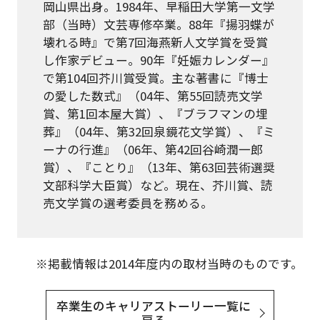
岡山県出身。1984年、早稲田大学第一文学
部（当時）文芸専修卒業。88年『揚羽蝶が
壊れる時』で第7回海燕新人文学賞を受賞
し作家デビュー。90年『妊娠カレンダー』
で第104回芥川賞受賞。主な著書に『博士
の愛した数式』（04年、第55回読売文学
賞、第1回本屋大賞）、『ブラフマンの埋
葬』（04年、第32回泉鏡花文学賞）、『ミ
ーナの行進』（06年、第42回谷崎潤一郎
賞）、『ことり』（13年、第63回芸術選奨
文部科学大臣賞）など。現在、芥川賞、読
売文学賞の選考委員を務める。
※掲載情報は2014年度内の取材当時のものです。
卒業生のキャリアストーリー一覧に