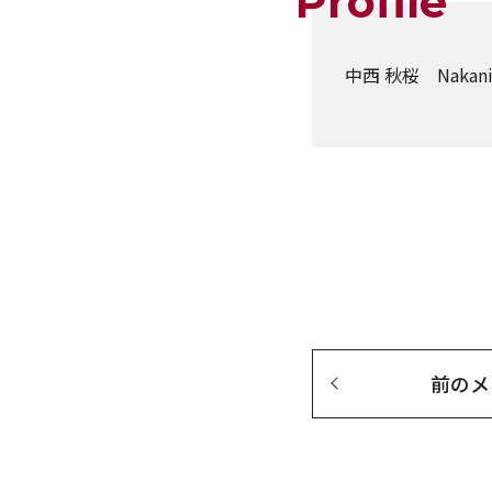
Profile
中西 秋桜 Nakanis
前の
メ