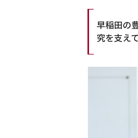
早稲田の
究を支え