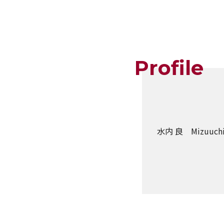
Profile
水内 良 Mizuuchi