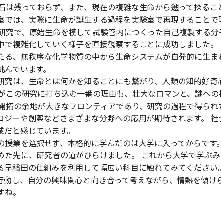
化石は残っておらず、また、現在の複雑な生命から遡って探ること
室では、実際に生命が誕生する過程を実験室で再現することで
の研究で、原始生命を模して試験管内につくった自己複製する分
中で複雑化していく様子を直接観察することに成功しました。 
たる、無秩序な化学物質の中から生命システムが自発的に生ま
挑んでいます。
研究は、生命とは何かを知ることにも繋がり、人類の知的好奇
私がこの研究に打ち込む一番の理由も、壮大なロマンと、謎への
 開拓の余地が大きなフロンティアであり、研究の過程で得られ
ロジーや創薬などさまざまな分野への応用が期待されます。 社
域だと感じています。
の授業を選択せず、本格的に学んだのは大学に入ってからです。
めた先に、研究者の道がひらけました。 これから大学で学ぶみ
る早稲田の仕組みを利用して幅広い科目に触れてみてください
行動し、自分の興味関心と向き合って考えながら、情熱を傾け
すね。