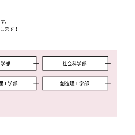
す。
します！
商学部
社会科学部
理工学部
創造理工学部