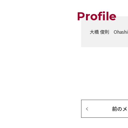
Profile
大橋 俊則 Ohashi T
前の
メ