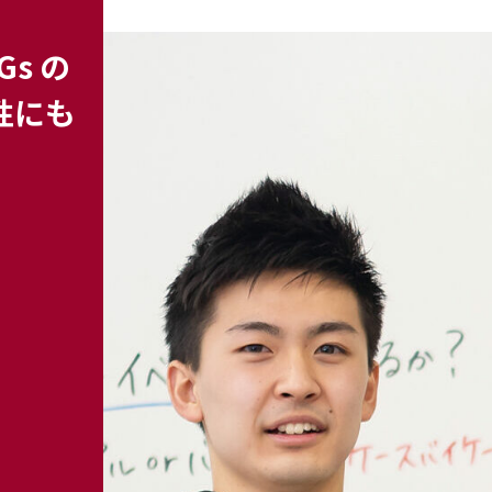
s の
性にも