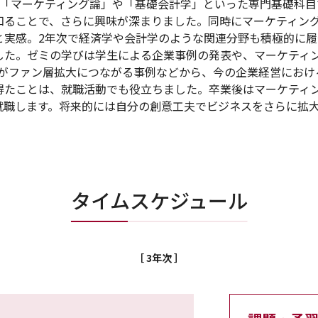
の「マーケティング論」や「基礎会計学」といった専門基礎科目
知ることで、さらに興味が深まりました。同時にマーケティン
と実感。2年次で経済学や会計学のような関連分野も積極的に履
した。ゼミの学びは学生による企業事例の発表や、マーケティ
sがファン層拡大につながる事例などから、今の企業経営におけ
得たことは、就職活動でも役立ちました。卒業後はマーケティ
就職します。将来的には自分の創意工夫でビジネスをさらに拡
タイムスケジュール
［ 3年次 ］