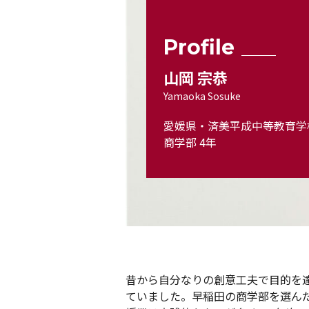
Profile
山岡 宗恭
Yamaoka Sosuke
愛媛県・済美平成中等教育学
商学部 4年
昔から自分なりの創意工夫で目的を
ていました。早稲田の商学部を選ん