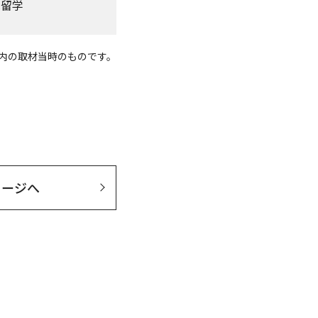
へ留学
度内の取材当時のものです。
セージへ