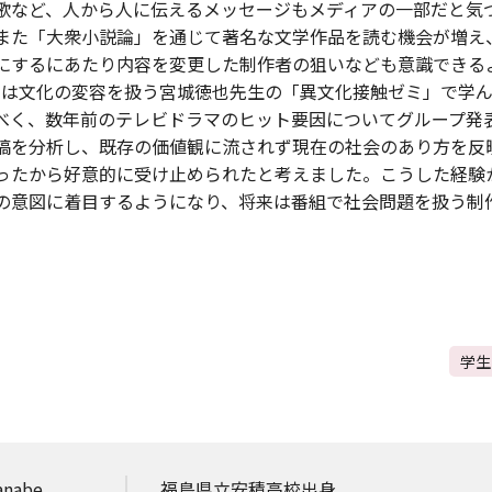
歌など、人から人に伝えるメッセージもメディアの一部だと気
また「大衆小説論」を通じて著名な文学作品を読む機会が増え
にするにあたり内容を変更した制作者の狙いなども意識できる
らは文化の変容を扱う宮城徳也先生の「異文化接触ゼミ」で学
べく、数年前のテレビドラマのヒット要因についてグループ発
投稿を分析し、既存の価値観に流されず現在の社会のあり方を反
ったから好意的に受け止められたと考えました。こうした経験
の意図に着目するようになり、将来は番組で社会問題を扱う制
学生
nabe
福島県立安積高校出身