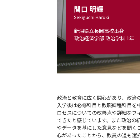
関口 明輝
Sekiguchi Haruki
新潟県立長岡高校出身
政治経済学部 政治学科 1年
政治と教育に広く関心があり、政治
入学後は必修科目と教職課程科目を
ロセスについての改善点や詳細なフ
できたと感じています。また政治の
やデータを基にした意見などを聞く
心があったことから、教員の道も選