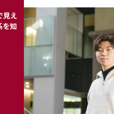
で見え
系を知