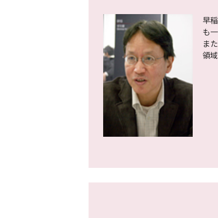
早稲
も一
また
領域