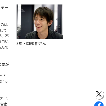
るテー
うのは
して
が、不
面白い
3年・岡部 裕さん
るんで
必要が
っと
だ”っ
に行く
歓合宿