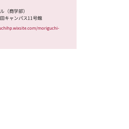
ル（商学部）
田キャンパス11号館
uchihp.wixsite.com/moriguchi-