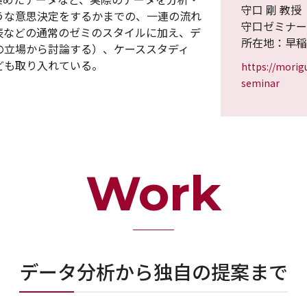
守口 剛 教授
うな意思決定をするかまでの、一連の流れ
守口ゼミナー
表などの通常のゼミのスタイルに加え、デ
所在地：早稲
の立場から討論する）、ケーススタディ
ども取り入れている。
https://morig
seminar
Work
データ分析から独自の提案まで