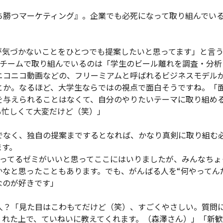
勝つマーケティング』。企業でも必死になって取り組んでい
気づかないことをひとつでも提案したいと思ってます」と言
がチームで取り組んでいるのは「学生のビール離れを調査・分析
ニコニコ動画などの、フリーミアムと呼ばれるビジネスモデル
とか。なるほど、大学生ならではの視点で面白そうですね。「
を与えられることはなくて、自分のやりたいテーマに取り組め
も忙しくて大変だけど（笑）」
なく、独自の提案までするとなれば、かなり真剣に取り組む
ます。
ってるゼミがいいと思ってここにはいりましたが、みんなちょ
なと思ったこともあります。でも、がんばる人を“何やってん
なのが好きです」
？「見た目はこわもてだけど（笑）、すごくやさしい。質問
くれた上で、ていねいに教えてくれます。（森澤さん）」「新