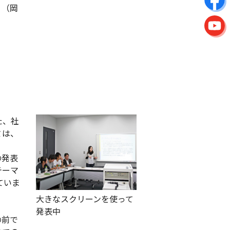
！（岡
た、社
ミは、
の発表
テーマ
ていま
大きなスクリーンを使って
発表中
の前で