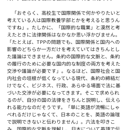
「おそらく、高校生で国際関係で何かやりたいと
考えている人は国際教養学部とかを考えると思うん
ですね」。たしかに、「国際的な職業」と漠然と考
えたときに法律関係はなかなか思い浮かびません。
「たとえば、TPPの問題でも、国際関係と国内への
影響のどちらか一方だけを考えていてはきちんとし
た議論はできません。条約の国際的な文脈と、条約
の履行のために必要な国内的な制度の両方を考えた
交渉や議論が必要です」。なるほど、国際社会と国
内社会の垣根が低くなっている現代、条約の締結だ
けでなく、ビジネス、行政、あらゆる場面で法に基
づいた交渉が必要になってきます。そこで求められ
るのが、自分の国の法律をきちんと説明し、伝えら
れる能力なのだそうです。「単に英語が流暢にしゃ
べれるだけじゃなくて、日本のことを、英語の論理
で説明できないと伝わりません」。六法を叩きこ
み、国際的な文脈を理解し、日本について英語で伝