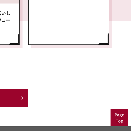
広いし
学コー
Page
Top