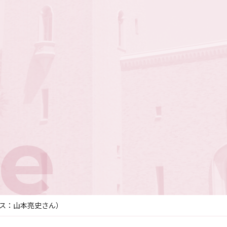
e
ス：山本亮史さん）