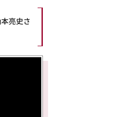
山本亮史さ