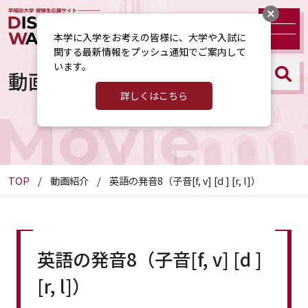
本学に入学をお考えの皆様に、大学や入試に
関する最新情報をプッシュ通知でご案内して
います。
動画紹介
詳しくはこちら
Movie
TOP
動画紹介
英語の発音8（子音[f, v] [d ] [r, l]）
英語の発音8（子音[f, v] [d ]
[r, l]）