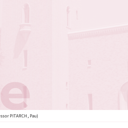
e
ssor PITARCH , Pau)