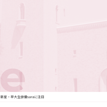
e
新星・早大生俳優saraに注目