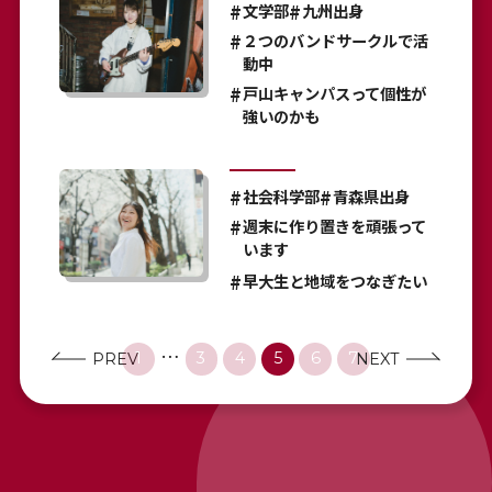
文学部
九州出身
２つのバンドサークルで活
動中
戸山キャンパスって個性が
強いのかも
社会科学部
青森県出身
週末に作り置きを頑張って
います
早大生と地域をつなぎたい
…
PREV
1
3
4
5
6
7
NEXT